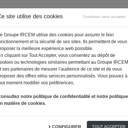
ANCE
RETRAITE
ACCOMPAGNEMENT
PR
e site utilise des cookies
Continuer sans accepter
SOCIAL
e Groupe IRCEM utilise des cookies pour assurer le bon
onctionnement et la sécurité de ses sites. Ils permettent de vous
roposer la meilleure expérience web possible.
n cliquant sur Tout Accepter, vous consentez au dépôt de
ookies ou technologies similaires permettant au Groupe IRCE
t ses partenaires de mesurer l'audience de ce site et de vous
roposer des offres et/ou services personnalisés. Vous pouvez à
out moment modifier vos préférences.
CCOMPAGNER LE QUOTIDIEN
onsultez notre politique de confidentialité et notre politique
n matière de cookies.
CONFIGURER
TOUT ACCEPTER