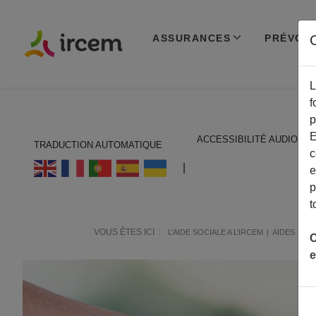
ASSURANCES
PRÉVOY
C
L
f
p
E
ACCESSIBILITÉ AUDIO
TRADUCTION AUTOMATIQUE
c
ECOUTER EN FRANÇAIS
|
e
p
t
VOUS ÊTES ICI :
A
L’AIDE SOCIALE A L’IRCEM
AIDES
C
e