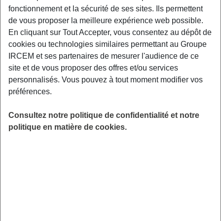
fonctionnement et la sécurité de ses sites. Ils permettent
données des plus jeunes à la rentrée ? Comment
de vous proposer la meilleure expérience web possible.
sensibiliser les enfants à la protection de leurs données ?
En cliquant sur Tout Accepter, vous consentez au dépôt de
Qu’est-ce qu’une donnée personnelle ?
cookies ou technologies similaires permettant au Groupe
IRCEM et ses partenaires de mesurer l'audience de ce
Une donnée personnelle est toute information se
site et de vous proposer des offres et/ou services
rapportant à une personne physique identifiée ou
personnalisés. Vous pouvez à tout moment modifier vos
identifiable. Mais, parce qu’elles concernent des
préférences.
personnes, celles-ci doivent en conserver la maîtrise.
Consultez notre politique de confidentialité et notre
Une personne physique peut être identifiée :
politique en matière de cookies.
Directement : par son nom et prénom par exemple ;
Indirectement : par un numéro de téléphone ou une
adresse email, mais aussi par sa voix ou son
image…
(Source : CNIL)