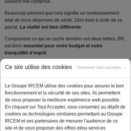
souvent mal comprise.
Beaucoup pensent que cela signifie un remboursement
total de leurs dépenses de santé. Zéro euro à sortir de sa
poche.
La réalité est bien différente
.
Comprendre ce qui se cache derrière ces deux lettres, BR,
est donc
essentiel pour votre budget et votre
tranquillité d’esprit
.
Pourquoi ce sujet vous concerne
Ce site utilise des cookies
Continuer sans accepter →
directement
Que vous soyez assistante maternelle, aide à domicile ou
Le Groupe IRCEM utilise des cookies pour assurer le bon
retraité,
chaque dépense compte
. Une mauvaise
fonctionnement et la sécurité de ses sites. Ils permettent
surprise après un rendez-vous médical n’est jamais la
de vous proposer la meilleure expérience web possible.
bienvenue. Jongler avec les factures est déjà un travail à
En cliquant sur Tout Accepter, vous consentez au dépôt de
plein temps.
cookies ou technologies similaires permettant au Groupe
IRCEM et ses partenaires de mesurer l'audience de ce
Déchiffrer ce jargon n’est pas un luxe, mais une nécessité.
site et de vous proposer des offres et/ou services
Notre but est simple :
vous expliquer clairement ce que