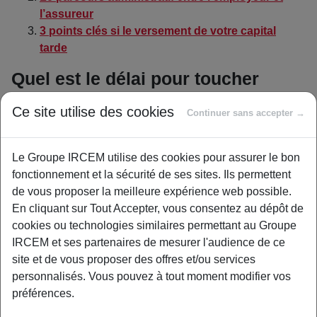
l’assureur
3 points clés si le versement de votre capital
tarde
Quel est le délai pour toucher
votre capital carrière ?
Ce site utilise des cookies
Continuer sans accepter →
L’
indemnité légale de départ est due
impérativement au
terme de votre contrat. Elle doit figurer noir sur blanc sur
Le Groupe IRCEM utilise des cookies pour assurer le bon
votre tout dernier bulletin de salaire. C’est un droit acquis,
fonctionnement et la sécurité de ses sites. Ils permettent
pas une option.
de vous proposer la meilleure expérience web possible.
Cette somme s’intègre directement à votre document de
En cliquant sur Tout Accepter, vous consentez au dépôt de
solde de tout compte. Votre employeur vous la verse
cookies ou technologies similaires permettant au Groupe
immédiatement avec les autres indemnités de fin de
IRCEM et ses partenaires de mesurer l'audience de ce
contrat.
Vous n’avez pas à attendre un virement
site et de vous proposer des offres et/ou services
externe
.
personnalisés. Vous pouvez à tout moment modifier vos
préférences.
Comprendre la différence entre