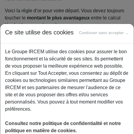
Voici la règle d’or pour votre départ. Vous devez toujours
toucher le
montant le plus avantageux
entre le calcul
légal et le conventionnel.
Ce site utilise des cookies
Continuer sans accepter →
Prenez le temps de vérifier
votre convention collective
avant de signer
. Parfois, le calcul est bien plus
intéressant pour vous financièrement. Cela devient votre
Le Groupe IRCEM utilise des cookies pour assurer le bon
nouveau “minimum” pour discuter.
fonctionnement et la sécurité de ses sites. Ils permettent
de vous proposer la meilleure expérience web possible.
Comment estimer le montant
En cliquant sur Tout Accepter, vous consentez au dépôt de
plancher de votre indemnité
cookies ou technologies similaires permettant au Groupe
IRCEM et ses partenaires de mesurer l'audience de ce
Maintenant que vous savez qu’il existe un minimum
site et de vous proposer des offres et/ou services
obligatoire, voyons concrètement
comment l’évaluer
.
personnalisés. Vous pouvez à tout moment modifier vos
C’est moins sorcier qu’il n’y paraît.
préférences.
Étape 1 : déterminer votre salaire de
Consultez notre politique de confidentialité et notre
référence
politique en matière de cookies.