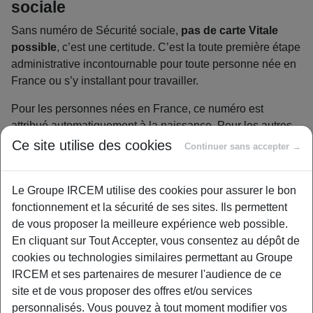
sociale
Sans numéro de Sécurité sociale,
pas de carte Vitale
possible
, c’est une certitude. C’est la toute première étape
administrative incontournable pour toute personne née en
France ou s’y installant pour travailler.
Pour les personnes nées en France, ce numéro est
attribué automatiquement à la naissance. Pour les autres,
il faut
en faire la demande explicite auprès de la CPAM
.
Ce site utilise des cookies
Continuer sans accepter →
Une fois ce numéro définitif obtenu,
la commande de la
carte Vitale devient enfin possible
. C’est une suite
Le Groupe IRCEM utilise des cookies pour assurer le bon
logique.
fonctionnement et la sécurité de ses sites. Ils permettent
de vous proposer la meilleure expérience web possible.
Carte vitale et complémentaire santé :
En cliquant sur Tout Accepter, vous consentez au dépôt de
ne confondez pas
cookies ou technologies similaires permettant au Groupe
IRCEM et ses partenaires de mesurer l'audience de ce
Clarifions une confusion fréquente :
la carte Vitale atteste
site et de vous proposer des offres et/ou services
de vos droits à l’Assurance Maladie
, la part Sécu. Elle
personnalisés. Vous pouvez à tout moment modifier vos
n’a absolument rien à voir avec votre mutuelle ou