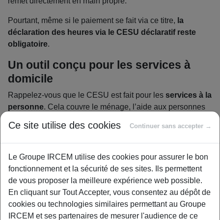
remet directement en main propre.
Pourtant, même si le paiement se fait via ce titre,
la
déclaration des heures via le CESU déclaratif reste
obligatoire
.
Un outil conçu pour les services à
domicile
Rappelez-vous que le CESU est fait pour les
services à la
personne
. Cela couvre le ménage, l’aide aux personnes
âgées, la garde d’enfants (hors PAJE), le petit jardinage…
Ce site utilise des cookies
Continuer sans accepter →
Bref, toutes les activités qui facilitent le quotidien.
Le CESU a été pensé pour sécuriser la relation de travail
Le Groupe IRCEM utilise des cookies pour assurer le bon
entre le particulier employeur et son salarié, tout en luttant
fonctionnement et la sécurité de ses sites. Ils permettent
contre le travail non déclaré.
de vous proposer la meilleure expérience web possible.
Devenir particulier employeur avec
En cliquant sur Tout Accepter, vous consentez au dépôt de
cookies ou technologies similaires permettant au Groupe
le CESU : le mode d’emploi pas à
IRCEM et ses partenaires de mesurer l'audience de ce