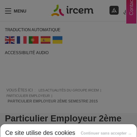
Contacts
MENU
TRADUCTION AUTOMATIQUE
ACCESSIBILITÉ AUDIO
ECOUTER EN FRANÇAIS
VOUS ÊTES ICI :
LES ACTUALITÉS DU GROUPE IRCEM
PARTICULIER EMPLOYEUR
PARTICULIER EMPLOYEUR 2ÈME SEMESTRE 2015
Particulier Employeur 2ème
semestre 2015
Ce site utilise des cookies
Continuer sans accepter →