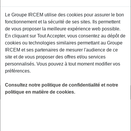
Le Groupe IRCEM utilise des cookies pour assurer le bon
Au sommaire :
fonctionnement et la sécurité de ses sites. Ils permettent
de vous proposer la meilleure expérience web possible.
Accédez à vos services en toutes circonstances
En cliquant sur Tout Accepter, vous consentez au dépôt de
Prévenir l’ostéoporose
cookies ou technologies similaires permettant au Groupe
Chagall : les sources de la musique
IRCEM et ses partenaires de mesurer l'audience de ce
site et de vous proposer des offres et/ou services
personnalisés. Vous pouvez à tout moment modifier vos
Ça Pourrait Vous Intéresser
préférences.
Consultez notre politique de confidentialité et notre
12 JUILLET 2017
PARTICULIER EMPLOYEUR
politique en matière de cookies.
Particulier Employeur été 2017
Au sommaire : réalisez vous-même vos produits
ménagers, trousse de secours : les 7 indispensables,
votre partenaire prévention fait… ...