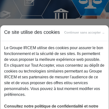
Particuliers employeurs :
Ce site utilise des cookies
Continuer sans accepter →
devenez conseiller
prud’hommes
Le Groupe IRCEM utilise des cookies pour assurer le bon
fonctionnement et la sécurité de ses sites. Ils permettent
de vous proposer la meilleure expérience web possible.
En cliquant sur Tout Accepter, vous consentez au dépôt de
Vous êtes actuellement particulier employeur et vous
cookies ou technologies similaires permettant au Groupe
disposez de temps libre ? Devenez candidat pour
IRCEM et ses partenaires de mesurer l'audience de ce
représenter l’emploi à domicile au sein du conseil des
site et de vous proposer des offres et/ou services
prud’hommes proche de chez vous !
personnalisés. Vous pouvez à tout moment modifier vos
Notre partenaire la Fédération des Particuliers Employeurs
préférences.
de France (Fepem) représente les 3,3 millions de
particuliers qui emploient un salarié à domicile (assistant
Consultez notre politique de confidentialité et notre