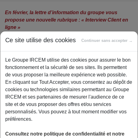
En février, la lettre d’information du groupe vous
propose une nouvelle rubrique : « Interview Client en
ligne »
Ce site utilise des cookies
Continuer sans accepter →
Dans ce secteur où vous exercez
Le Groupe IRCEM utilise des cookies pour assurer le bon
fonctionnement et la sécurité de ses sites. Ils permettent
de vous proposer la meilleure expérience web possible.
principalement seul, au domicile d’un employeur ou chez
En cliquant sur Tout Accepter, vous consentez au dépôt de
vous, il est important que vous puissiez facilement
cookies ou technologies similaires permettant au Groupe
échanger avec d’autres personnes qui exercent le même
IRCEM et ses partenaires de mesurer l'audience de ce
type d’activité que vous.
site et de vous proposer des offres et/ou services
personnalisés. Vous pouvez à tout moment modifier vos
Favoriser le partage de vos expériences,
de votre
préférences.
parcours, des initiatives d’autres assistantes maternelles,
salarié(e)s du particulier… c’est ce que nous vous
Consultez notre politique de confidentialité et notre
proposons. A cet effet nous mettons à votre disposition un