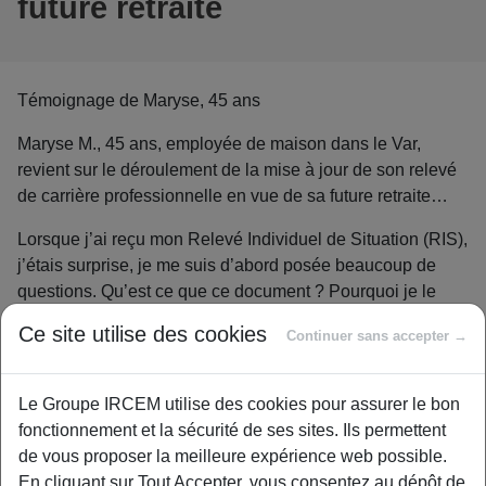
future retraite
Témoignage de Maryse, 45 ans
Maryse M., 45 ans, employée de maison dans le Var,
revient sur le déroulement de la mise à jour de son relevé
de carrière professionnelle en vue de sa future retraite…
Lorsque j’ai reçu mon Relevé Individuel de Situation (RIS),
j’étais surprise, je me suis d’abord posée beaucoup de
questions. Qu’est ce que ce document ? Pourquoi je le
reçois et à quoi va-t-il pouvoir me servir ? Comment dois-je
Ce site utilise des cookies
Continuer sans accepter →
l’utiliser ? Que va m’apporter ce document ?
Puis, en lisant les informations, d’autres questions sont
Le Groupe IRCEM utilise des cookies pour assurer le bon
arrivées : Mais cette année là j’ai travaillé, pourquoi n’y a-t-
fonctionnement et la sécurité de ses sites. Ils permettent
il rien de renseigné ? Puis mes enfants, ai-je droit à
de vous proposer la meilleure expérience web possible.
quelque chose pour leur naissance, mes congés
En cliquant sur Tout Accepter, vous consentez au dépôt de