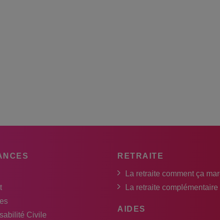
ANCES
RETRAITE
La retraite comment ça ma
t
La retraite complémentaire
es
AIDES
abilité Civile