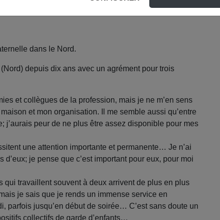
ternelle dans le Nord.
 (Nord) depuis dix ans avec un agrément pour trois
ies et collègues de la profession, mais je ne m’en sens
 maison et mon organisation. Il me semble aussi qu’entre
me; j’aurais peur de ne plus être assez disponible pour mes
essitent une attention importante et permanente… Je n’ai
s d’eux; je pense que c’est important pour eux, pour moi
 qui travaillent souvent à deux arrivent de plus en plus
 mais je sais que je rends un immense service en
idi, parfois jusqu’en début de soirée… C’est sans doute un
positifs collectifs de garde d’enfants…