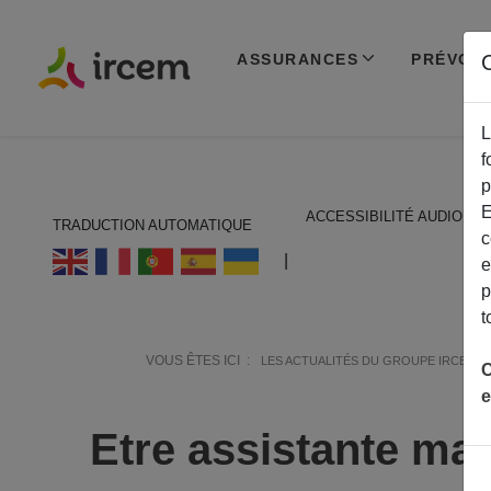
ASSURANCES
PRÉVOY
C
L
f
p
E
ACCESSIBILITÉ AUDIO
TRADUCTION AUTOMATIQUE
c
ECOUTER EN FRANÇAIS
|
e
p
t
VOUS ÊTES ICI :
LES ACTUALITÉS DU GROUPE IRCEM
C
e
Etre assistante mate