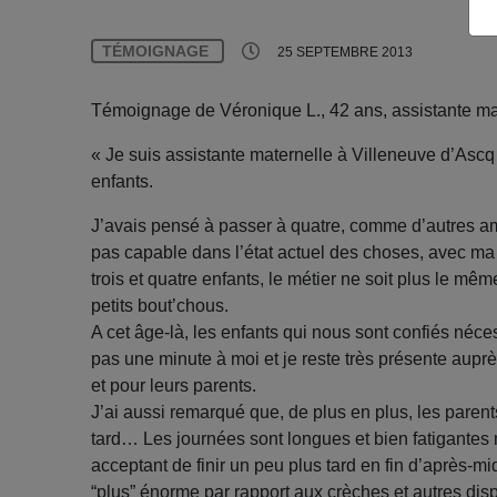
TÉMOIGNAGE
25 SEPTEMBRE 2013
Témoignage de Véronique L., 42 ans, assistante ma
« Je suis assistante maternelle à Villeneuve d’Ascq
enfants.
J’avais pensé à passer à quatre, comme d’autres am
pas capable dans l’état actuel des choses, avec ma
trois et quatre enfants, le métier ne soit plus le mê
petits bout’chous.
A cet âge-là, les enfants qui nous sont confiés néc
pas une minute à moi et je reste très présente auprè
et pour leurs parents.
J’ai aussi remarqué que, de plus en plus, les parents
tard… Les journées sont longues et bien fatigantes
acceptant de finir un peu plus tard en fin d’après-m
“plus” énorme par rapport aux crèches et autres dis