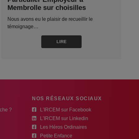
Membrolle sur choisilles
Nous avons eu le plaisir de recueillir le
témoignage…
LIRE
NOS RÉSEAUX SOCIAUX
rche ?
L'IRCEM sur Facebook
L'IRCEM sur Linkedin
Les Héros Ordinaires
Petite Enfance