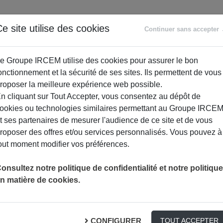
ANCE
RETRAITE
ACCOMPAGNEMENT
PR
e site utilise des cookies
Continuer sans accepter
SOCIAL
e Groupe IRCEM utilise des cookies pour assurer le bon
onctionnement et la sécurité de ses sites. Ils permettent de vous
roposer la meilleure expérience web possible.
n cliquant sur Tout Accepter, vous consentez au dépôt de
ookies ou technologies similaires permettant au Groupe IRCE
t ses partenaires de mesurer l'audience de ce site et de vous
roposer des offres et/ou services personnalisés. Vous pouvez à
out moment modifier vos préférences.
ETRE ASSISTANTE MATERNELLE, C’EST DU BOULOT !
TÉMOIGNAGE
onsultez notre politique de confidentialité et notre politique
n matière de cookies.
rnelle, c’est du boulot 
CONFIGURER
TOUT ACCEPTER