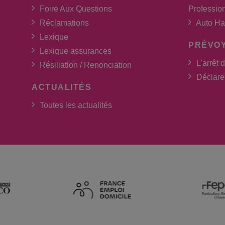
Foire Aux Questions
Professio
Réclamations
Auto Ha
Lexique
PRÉVO
Lexique assurances
L'arrêt d
Résiliation / Renonciation
Déclarer
ACTUALITÉS
Toutes les actualités