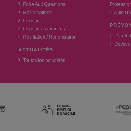
Foire Aux Questions
Professio
Réclamations
Auto Ha
Lexique
PRÉVO
Lexique assurances
L'arrêt d
Résiliation / Renonciation
Déclarer
ACTUALITÉS
Toutes les actualités