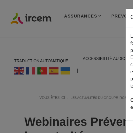
ASSURANCES
PRÉVOY
C
L
f
p
E
ACCESSIBILITÉ AUDIO
TRADUCTION AUTOMATIQUE
c
ECOUTER EN FRANÇAIS
|
e
p
t
VOUS ÊTES ICI :
LES ACTUALITÉS DU GROUPE IRCEM
C
e
Webinaires Prévent