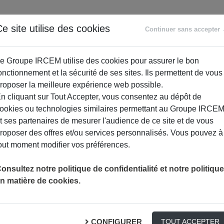
ANCE
RETRAITE
ACCOMPAGNEMENT
PR
e site utilise des cookies
Continuer sans accepter
SOCIAL
e Groupe IRCEM utilise des cookies pour assurer le bon
onctionnement et la sécurité de ses sites. Ils permettent de vous
roposer la meilleure expérience web possible.
n cliquant sur Tout Accepter, vous consentez au dépôt de
ookies ou technologies similaires permettant au Groupe IRCE
t ses partenaires de mesurer l'audience de ce site et de vous
roposer des offres et/ou services personnalisés. Vous pouvez à
out moment modifier vos préférences.
WEBINAIRES PRÉVENTION : PROGRAMMATION 2025 POUR L
PRÉVENTION
onsultez notre politique de confidentialité et notre politique
n matière de cookies.
ion : Programmation 20
CONFIGURER
TOUT ACCEPTER