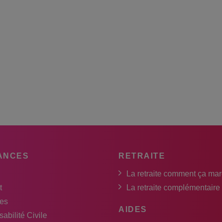
ANCES
RETRAITE
La retraite comment ça ma
t
La retraite complémentaire
es
AIDES
abilité Civile