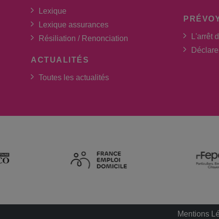
Lexique
PRÉVO
Lexique assurances
L'arrêt d
Résiliation / Renonciation
Déclarer
ACTUALITÉS
Toutes les actualités
Mentions L