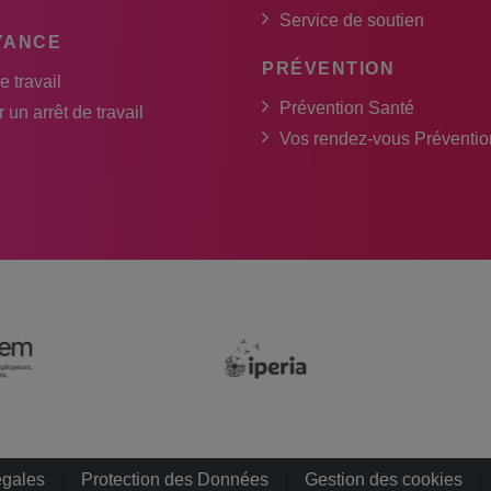
Service de soutien
YANCE
PRÉVENTION
e travail
Prévention Santé
 un arrêt de travail
Vos rendez-vous Préventio
égales
Protection des Données
Gestion des cookies