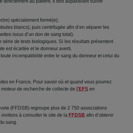
é directement au patient. Il doit auparavant suivre
er(re) spécialement formé(e).
obules blancs), puis centrifugée afin d’en séparer les
ttes issus d’un don de sang total).
 série de tests biologiques. Si les résultats présentent
 est écartée et le donneur averti.
r toute incompatibilité entre le sang du donneur et celui du
ites en France. Pour savoir où et quand vous pourrez
le moteur de recherche de collecte de
l’EFS
en
vole (FFDSB) regroupe plus de 2 750 associations
nvitons à consulter le site de la
FFDSB
afin d’obtenir
 du sang.