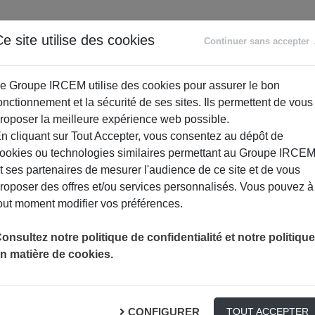
ANCE
RETRAITE
ACCOMPAGNEMENT
PR
e site utilise des cookies
Continuer sans accepter
SOCIAL
e Groupe IRCEM utilise des cookies pour assurer le bon
onctionnement et la sécurité de ses sites. Ils permettent de vous
roposer la meilleure expérience web possible.
n cliquant sur Tout Accepter, vous consentez au dépôt de
ookies ou technologies similaires permettant au Groupe IRCE
t ses partenaires de mesurer l'audience de ce site et de vous
roposer des offres et/ou services personnalisés. Vous pouvez à
out moment modifier vos préférences.
SAUVEZ DES VIES !
PRÉVENTION
onsultez notre politique de confidentialité et notre politique
n matière de cookies.
CONFIGURER
TOUT ACCEPTER