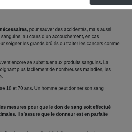
 nécessaires
, pour sauver des accidentés, mais aussi
s sanguins, au cours d’un accouchement, en cas
our soigner les grands brûlés ou traiter les cancers comme
vent encore se substituer aux produits sanguins. La
 soignant plus facilement de nombreuses maladies, les
e.
 entre 18 et 70 ans. Un homme peut donner son sang
les mesures pour que le don de sang soit effectué
imales. Il s’assure que le donneur est en parfaite