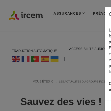
ASSURANCES
PRÉVOY
C
L
f
p
E
ACCESSIBILITÉ AUDIO
TRADUCTION AUTOMATIQUE
c
ECOUTER EN FRANÇAIS
|
e
p
t
VOUS ÊTES ICI :
LES ACTUALITÉS DU GROUPE IRCEM
C
e
Sauvez des vies !