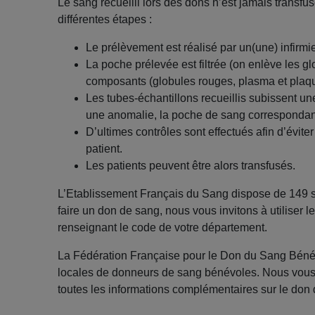
Le sang recueilli lors des dons n’est jamais transfus
différentes étapes :
Le prélèvement est réalisé par un(une) infirmi
La poche prélevée est filtrée (on enlève les gl
composants (globules rouges, plasma et plaque
Les tubes-échantillons recueillis subissent une
une anomalie, la poche de sang correspondante
D’ultimes contrôles sont effectués afin d’évite
patient.
Les patients peuvent être alors transfusés.
L’Etablissement Français du Sang dispose de 149 s
faire un don de sang, nous vous invitons à utiliser 
renseignant le code de votre département.
La Fédération Française pour le Don du Sang Béné
locales de donneurs de sang bénévoles. Nous vous i
toutes les informations complémentaires sur le don