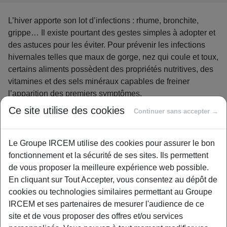
L’hiver apporte son lot d’infections : rhume, bronchite,
grippe… Il existe pourtant des gestes simples à adopter et
des astuces pour les éviter. Pour prévenir les infections
hivernales telles que maux de gorge, nez qui coule et toux,
certains aliments possèdent des propriétés nutritives, des
vitamines et des sels minéraux capables de freiner
l’apparition des premiers symptômes.
Ce site utilise des cookies
Continuer sans accepter →
La grippe « saisonnière »
touche entre 2 et 7 millions de
personnes chaque hiver
. La plupart des personnes qui
ont été touchées par une infection virale hivernale ont du
Le Groupe IRCEM utilise des cookies pour assurer le bon
mal à récupérer leur tonus habituel et beaucoup endurent
fonctionnement et la sécurité de ses sites. Ils permettent
ensuite
une période de forte fatigue
.
de vous proposer la meilleure expérience web possible.
En cliquant sur Tout Accepter, vous consentez au dépôt de
Lutter contre un virus va demander une énorme dépense
cookies ou technologies similaires permettant au Groupe
d’énergie à l’organisme. Fatigue, baisse de motivation
IRCEM et ses partenaires de mesurer l'audience de ce
etc. sont des signes qui persistent même lorsque le virus a
site et de vous proposer des offres et/ou services
disparu. Après une angine, une grippe où un gros rhume