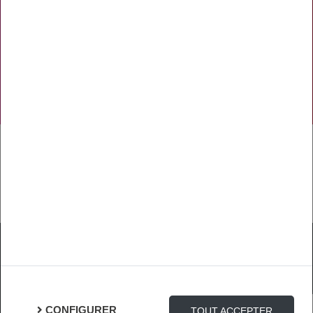
PRÉVENTION
NOS RÉSEAUX SOCIAUX
TÉLÉCHARGER L'APPLICATION
Mentions Légales
Protection des Données
Gestion des cookies
CONFIGURER
TOUT ACCEPTER