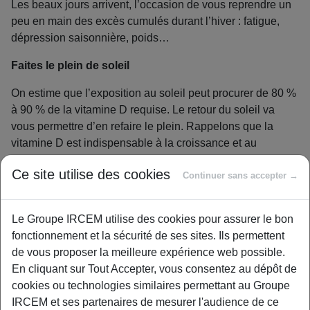
Les beaux jours arrivent, l’occasion de vous reprendre un
peu en main des excès cumulés durant l’hiver : fatigue,
dépression saisonnière, poids…
Faites le plein de soleil
On estime que l’exposition au soleil peut procurer de 80 %
à 90 % de la vitamine D requise. Le retour du soleil va
vous permettre d’en refaire le plein. Rappelons que la
vitamine D est indispensable à la croissance et au
maintien de la structure osseuse. Vous exposer ne serait-
Ce site utilise des cookies
ce que 15 min, 3 fois par semaine, entre 11h et 14h,
Continuer sans accepter →
apporterait la quantité adéquate. Attention toutefois à
protéger votre peau. N’hésitez pas à la préparez en
Le Groupe IRCEM utilise des cookies pour assurer le bon
intégrant davantage la carotte dans votre alimentation,
fonctionnement et la sécurité de ses sites. Ils permettent
notamment en jus et n’oubliez pas d’appliquer un écran
de vous proposer la meilleure expérience web possible.
solaire.
En cliquant sur Tout Accepter, vous consentez au dépôt de
cookies ou technologies similaires permettant au Groupe
Renforcez votre organisme
IRCEM et ses partenaires de mesurer l'audience de ce