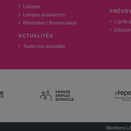
Lexique
PRÉVO
Lexique assurances
L'arrêt d
Résiliation / Renonciation
Déclarer
ACTUALITÉS
Toutes les actualités
Mentions L