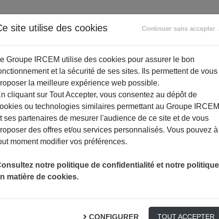
ANCE
RETRAITE
ACCOMPAGNEMENT
PR
e site utilise des cookies
Continuer sans accepter
SOCIAL
e Groupe IRCEM utilise des cookies pour assurer le bon
onctionnement et la sécurité de ses sites. Ils permettent de vous
roposer la meilleure expérience web possible.
n cliquant sur Tout Accepter, vous consentez au dépôt de
ookies ou technologies similaires permettant au Groupe IRCE
t ses partenaires de mesurer l'audience de ce site et de vous
roposer des offres et/ou services personnalisés. Vous pouvez à
out moment modifier vos préférences.
ÊTRE PIÉTON S’APPREND !
PRÉVENTION
onsultez notre politique de confidentialité et notre politique
n matière de cookies.
nd !
CONFIGURER
TOUT ACCEPTER