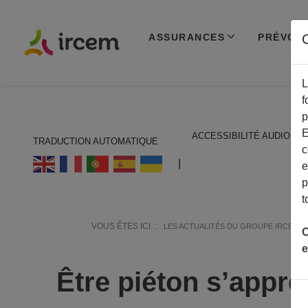
ASSURANCES
PRÉVOY
C
L
f
p
E
ACCESSIBILITÉ AUDIO
TRADUCTION AUTOMATIQUE
c
ECOUTER EN FRANÇAIS
|
e
p
t
VOUS ÊTES ICI :
LES ACTUALITÉS DU GROUPE IRCEM
C
e
Être piéton s’appre