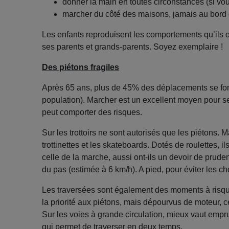
donner la main en toutes circonstances (si vous 
marcher du côté des maisons, jamais au bord du 
Les enfants reproduisent les comportements qu’ils 
ses parents et grands-parents. Soyez exemplaire !
Des piétons fragiles
Après 65 ans, plus de 45% des déplacements se fon
population). Marcher est un excellent moyen pour s
peut comporter des risques.
Sur les trottoirs ne sont autorisés que les piétons. M
trottinettes et les skateboards. Dotés de roulettes, 
celle de la marche, aussi ont-ils un devoir de pruden
du pas (estimée à 6 km/h). A pied, pour éviter les c
Les traversées sont également des moments à risque
la priorité aux piétons, mais dépourvus de moteur, c
Sur les voies à grande circulation, mieux vaut empru
qui permet de traverser en deux temps.