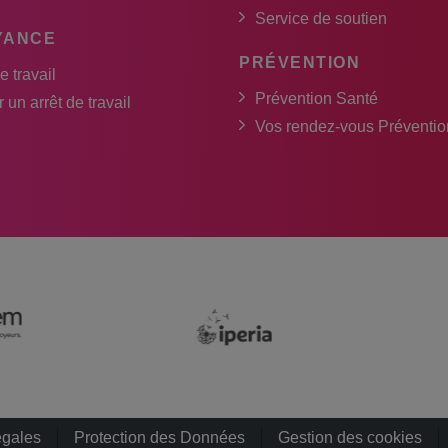
Service de soutien
YANCE
PRÉVENTION
e travail
Prévention Santé
 un arrêt de travail
Vos rendez-vous Préventio
égales
Protection des Données
Gestion des cookies