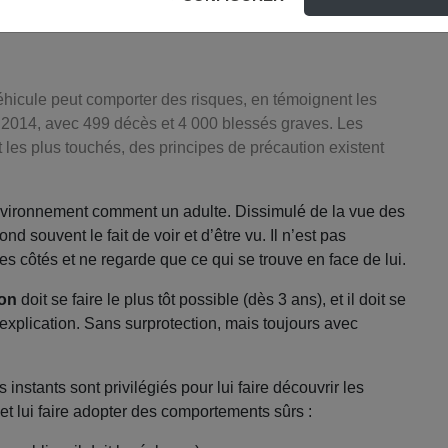
éhicule peut comporter des risques, en témoignent les
en 2014, avec 499 décès et 4 000 blessés graves. Les
 les plus touchés, des principes de précaution existent
environnement comment un adulte. Dissimulé de la vue des
nd souvent le fait de voir et d’être vu. Il n’est pas
s côtés et ne regarde que ce qui se trouve en face de lui.
ion
doit se faire le plus tôt possible (dès 3 ans), et il doit se
l’explication. Sans surprotection, mais toujours avec
 instants sont privilégiés pour lui faire découvrir les
 et lui faire adopter des comportements sûrs :