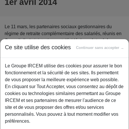
1er avril 2014
Le 11 mars, les partenaires sociaux gestionnaires du
régime de retraite complémentaire des salariés, réunis en
Conseil d’administration, ont décidé de
maintenir la
Ce site utilise des cookies
valeur du point Arrco au même niveau que l’an passé
,
Continuer sans accepter →
soit 1, 2513 € au 1er avril 2014
.
Le Groupe IRCEM utilise des cookies pour assurer le bon
Dans un contexte de
dégradation des comptes des
fonctionnement et la sécurité de ses sites. Ils permettent
régimes
, en raison d’une
croissance économique très
de vous proposer la meilleure expérience web possible.
faible
, l’accord du 13 mars 2013 a prévu, concernant les
En cliquant sur Tout Accepter, vous consentez au dépôt de
exercices 2014 et 2015, que la valeur de service des
cookies ou technologies similaires permettant au Groupe
points Agirc et Arrco devrait être établie « en fonction de
IRCEM et ses partenaires de mesurer l'audience de ce
l’
évolution moyenne des prix hors tabac, moins 1
site et de vous proposer des offres et/ou services
point
, sans pouvoir diminuer en valeur absolue ».
personnalisés. Vous pouvez à tout moment modifier vos
La prévision d’inflation contenue dans la loi de
préférences.
financement de la Sécurité sociale (PLFSS) pour 2014