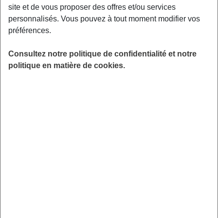
environnements adaptés aux personnes âgées et/ou
site et de vous proposer des offres et/ou services
fragilisées.
personnalisés. Vous pouvez à tout moment modifier vos
Illustration de cet engagement, le fonds d’action sociale de
préférences.
l’Ircem Agirc-Arrco a participé dernièrement au
financement des espaces communs de la résidence
Consultez notre politique de confidentialité et notre
seniors de Rignac, ouverte depuis le 1er septembre et
politique en matière de cookies.
dont l’inauguration s’est tenue le 13 septembre dernier.
Ce projet ambitieux offre aux aînés un cadre de vie
sécurisé et convivial. Les espaces communs y ont été
pensés pour encourager les échanges et renforcer le lien
social, favorisant ainsi l’émergence d’une véritable
communauté dans un esprit de “vivre-ensemble”.