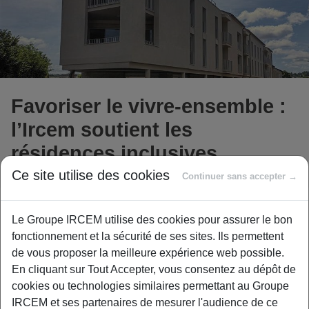
Favoriser le vivre-ensemble :
l’Ircem soutient les
résidences inclusives
Ce site utilise des cookies
Continuer sans accepter →
Afin de favoriser le « bien-vieillir chez soi », l’Ircem
Le Groupe IRCEM utilise des cookies pour assurer le bon
Agirc-Arrco soutient depuis plusieurs années le
fonctionnement et la sécurité de ses sites. Ils permettent
développement de nouveaux modes d’habitat.
de vous proposer la meilleure expérience web possible.
Dans ce cadre, le Groupe Ircem finance des espaces
En cliquant sur Tout Accepter, vous consentez au dépôt de
collectifs au sein de résidences intergénérationnelles,
cookies ou technologies similaires permettant au Groupe
inclusives ou partagées, contribuant à créer des
IRCEM et ses partenaires de mesurer l'audience de ce