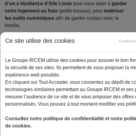
d’un.e étudiant.e d’Allo Louis
pour vous aider à
garder
votre logement au frais
(petits travaux), pour
maitriser
les outils numériques
afin de garder contact avec la
famille,
Ou tout simplement, pour partager
de bons moments
Ce site utilise des cookies
Continue
autour d’une boisson fraîche
, d’une
balade
« fraicheur »
ou de
se faire plaisir avec des activités
créatives
de saison.
Le Groupe IRCEM utilise des cookies pour assurer le bon fo
la sécurité de ses sites. Ils permettent de vous proposer la me
Pour tous ces services et bien d’autres encore, les
expérience web possible.
étudiants de confiance d’Allo Louis sont là pour vous !
En cliquant sur Tout Accepter, vous consentez au dépôt de c
technologies similaires permettant au Groupe IRCEM et ses 
mesurer l'audience de ce site et de vous proposer des offres 
C’est quoi les services de l’été ?
personnalisés. Vous pouvez à tout moment modifier vos préf
Cette nouvelle saison est le moment idéal pour découvrir
Consultez notre politique de confidentialité et notre polit
les multiples facettes des services et activités Allo Louis :
de cookies.
Aide
informatique
pour bien maitriser les outils de