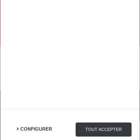
NOS RÉSEAUX SOCIAUX
TÉLÉCHARGER L'APPLICATION
Mentions Légales
Protection des Données
Gestion des cookies
CONFIGURER
TOUT ACCEPTER
Connexion