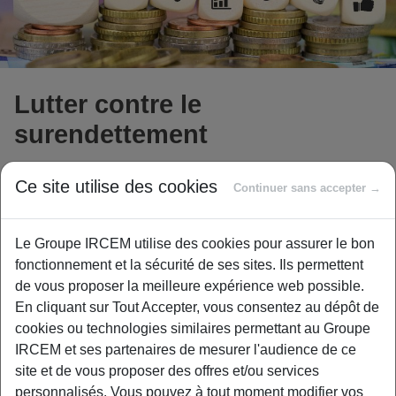
Lutter contre le
surendettement
Ce site utilise des cookies
Continuer sans accepter →
CRESUS, des actions concrètes
pour prévenir et lutter contre le
Le Groupe IRCEM utilise des cookies pour assurer le bon
surendettement
fonctionnement et la sécurité de ses sites. Ils permettent
de vous proposer la meilleure expérience web possible.
Au-delà des aides financières proposées par notre fonds
En cliquant sur Tout Accepter, vous consentez au dépôt de
social, L’IRCEM a mis en place un partenariat avec
cookies ou technologies similaires permettant au Groupe
l’
association
CRESUS
(Association reconnue mission
IRCEM et ses partenaires de mesurer l'audience de ce
d’utilité publique, Association de défense des
site et de vous proposer des offres et/ou services
consommateurs, Organisme de formation) :
personnalisés. Vous pouvez à tout moment modifier vos