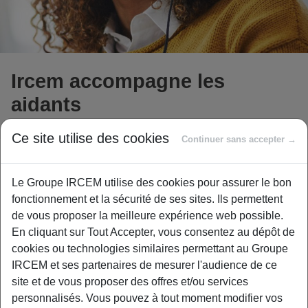
Ircem accompagne les
aidants
Ce site utilise des cookies
Continuer sans accepter →
Qu’est-ce qu’un aidant ?
Le Groupe IRCEM utilise des cookies pour assurer le bon
Un aidant est une personne qui vient en aide, de manière
fonctionnement et la sécurité de ses sites. Ils permettent
régulière et fréquente, à titre non professionnel, pour
de vous proposer la meilleure expérience web possible.
accomplir tout ou partie des actes ou des activités de la vie
En cliquant sur Tout Accepter, vous consentez au dépôt de
quotidienne d’une personne en perte d’autonomie, du fait
cookies ou technologies similaires permettant au Groupe
de l’âge, de la maladie ou d’un handicap.
IRCEM et ses partenaires de mesurer l'audience de ce
site et de vous proposer des offres et/ou services
Aujourd’hui, en France,
1 personne sur 5 accompagne
personnalisés. Vous pouvez à tout moment modifier vos
un proche fragilisé
par la maladie, l’âge ou le handicap*.