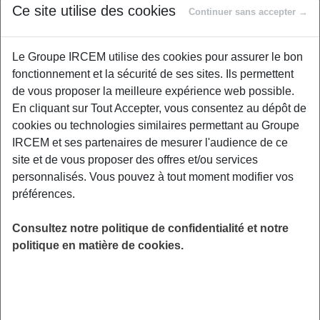
Ce site utilise des cookies
Continuer sans accepter →
propose un dispositif d’accompagnement destiné à
soutenir les personnes confrontées à des
difficultés
financières ponctuelles ou durables
.
Le Groupe IRCEM utilise des cookies pour assurer le bon
fonctionnement et la sécurité de ses sites. Ils permettent
Ce soutien vise à aider celles et ceux dont la situation
de vous proposer la meilleure expérience web possible.
économique s’est fragilisée à la suite d’un
événement de
En cliquant sur Tout Accepter, vous consentez au dépôt de
vie déstabilisant
, qu’il s’agisse d’un changement brutal,
cookies ou technologies similaires permettant au Groupe
d’une transition ou d’une période de vulnérabilité.
IRCEM et ses partenaires de mesurer l'audience de ce
site et de vous proposer des offres et/ou services
personnalisés. Vous pouvez à tout moment modifier vos
Quand demander une aide* financière
préférences.
?
Consultez notre politique de confidentialité et notre
Les difficultés doivent être liées à un
événement
politique en matière de cookies.
déclencheur
ayant un impact réel sur votre budget. Les
situations les plus courantes incluent notamment :
Un veuvage
, qui entraîne une baisse de ressources
immédiate et des démarches nombreuses.