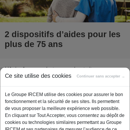
2 dispositifs d’aides pour les
plus de 75 ans
L’Agirc-Arrco, ce n’est pas que la retraite
Ce site utilise des cookies
complémentaire ! Vos cotisations vous donnent
Continuer sans accepter →
également accès à un ensemble de services, conçus
pour vous faciliter la vie.
Parmi eux, les services «
Le Groupe IRCEM utilise des cookies pour assurer le bon
Sortir Plus » et « Aide à domicile momentanée »
fonctionnement et la sécurité de ses sites. Ils permettent
s’adressent spécifiquement aux personnes de plus de
de vous proposer la meilleure expérience web possible.
75 ans en situation de fragilité.
En cliquant sur Tout Accepter, vous consentez au dépôt de
Ils sont entièrement pris en charge par votre caisse de
cookies ou technologies similaires permettant au Groupe
retraite complémentaire. Comment en bénéficier ?
IRCEM et ses partenaires de mesurer l'audience de ce