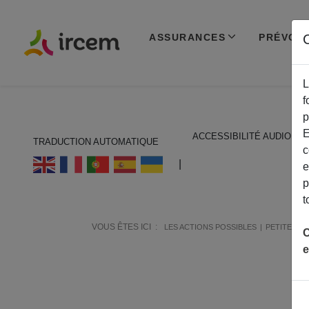
ASSURANCES
PRÉVOY
C
L
f
p
E
ACCESSIBILITÉ AUDIO
TRADUCTION AUTOMATIQUE
c
ECOUTER EN FRANÇAIS
|
e
p
t
VOUS ÊTES ICI :
LES ACTIONS POSSIBLES
PETITE ENF
C
e