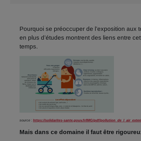
Pourquoi se préoccuper de l’exposition aux 
en plus d’études montrent des liens entre ce
temps.
source :
https://solidarites-sante.gouv.fr/IMG/pdf/pollution_de_l_air_exter
Mais dans ce domaine il faut être rigoure