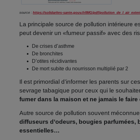
source :
https://solidarites-sante.gouv.fr/IMG/pdf/pollution_de_l_air_exter
La principale source de pollution intérieure e
peut devenir un «fumeur passif» avec des r
De crises d’asthme
De bronchites
D’otites récidivantes
De mort subite du nourrisson multiplié par 2
Il est primordial d’informer les parents sur
sevrage tabagique pour ceux qui le souhaitent
fumer dans la maison et ne jamais le fair
Autre source de pollution souvent méconnue
diffuseurs d’odeurs, bougies parfumées, 
essentielles…