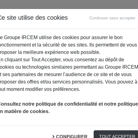
ANCE
RETRAITE
ACCOMPAGNEMENT
PR
e site utilise des cookies
Continuer sans accepter
SOCIAL
e Groupe IRCEM utilise des cookies pour assurer le bon
onctionnement et la sécurité de ses sites. Ils permettent de vous
roposer la meilleure expérience web possible.
n cliquant sur Tout Accepter, vous consentez au dépôt de
ookies ou technologies similaires permettant au Groupe IRCE
t ses partenaires de mesurer l'audience de ce site et de vous
roposer des offres et/ou services personnalisés. Vous pouvez à
out moment modifier vos préférences.
RÉDUIRE L
ANCE : LA PRÉVENTION DES 1000 PREMIERS JOURS
PRÉVENTION
onsultez notre politique de confidentialité et notre politique
n matière de cookies.
CONFIGURER
TOUT ACCEPTER