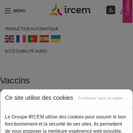
Contacts
MENU
TRADUCTION AUTOMATIQUE
ACCESSIBILITÉ AUDIO
ECOUTER EN FRANÇAIS
Vaccins
14 janvier 2021
Ce site utilise des cookies
By
ircem
Continuer sans accepter →
Les vaccins sont des médicaments injectables qui jouent un
Le Groupe IRCEM utilise des cookies pour assurer le bon
rôle essentiel dans la prévention et la protection contre de
fonctionnement et la sécurité de ses sites. Ils permettent
nombreuses maladies infectieuses. Il existe plusieurs
de vous proposer la meilleure expérience web possible.
catégories de vaccins :