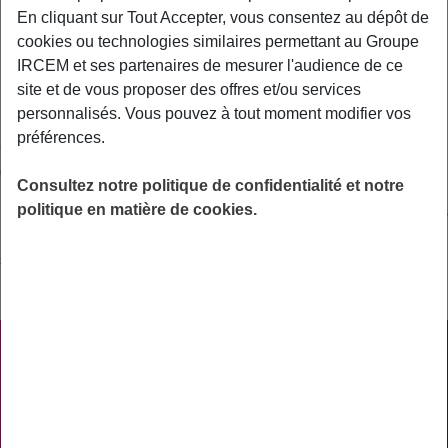
En cliquant sur Tout Accepter, vous consentez au dépôt de
Ceux qui sont obligatoires (diphtérie – tétanos –
cookies ou technologies similaires permettant au Groupe
poliomyélite) ;
IRCEM et ses partenaires de mesurer l'audience de ce
Ceux qui sont simplement recommandés (par exemple :
site et de vous proposer des offres et/ou services
BCG, coqueluche, méningite…).
personnalisés. Vous pouvez à tout moment modifier vos
préférences.
Chaque année, les autorités établissent un calendrier vaccinal
qui détermine les vaccinations applicables en France.
Consultez notre politique de confidentialité et notre
politique en matière de cookies.
La grande majorité des vaccins recommandés sont remboursés
par l’assurance maladie obligatoire au taux de 65%. Certains
sont remboursés à 100% pour des catégories ciblées (grippe,
rougeole-oreillons-rubéole)
PRATIQUE
ACTUALITÉS
ASSURANCES