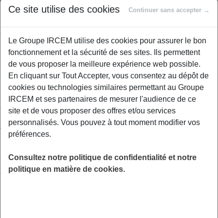
Ce site utilise des cookies
intraauriculaire et microphone à l’arrière du pavillon), prothèses
Continuer sans accepter →
intra-auriculaires (microphone et écouteur dans la conque ou le
conduit auditif), lunettes auditives et les appareils boîtiers.
Le Groupe IRCEM utilise des cookies pour assurer le bon
fonctionnement et la sécurité de ses sites. Ils permettent
Les aides auditives sont uniquement délivrées par des
de vous proposer la meilleure expérience web possible.
audioprothésistes, sur prescription médicale.
En cliquant sur Tout Accepter, vous consentez au dépôt de
La prise en charge de ces appareils et de leurs accessoires par
cookies ou technologies similaires permettant au Groupe
l’assurance maladie obligatoire (AMO) dépend du type
IRCEM et ses partenaires de mesurer l'audience de ce
d’appareil, de l’âge et du handicap.
site et de vous proposer des offres et/ou services
personnalisés. Vous pouvez à tout moment modifier vos
A compter du 1er janvier 2021, dans le cadre du dispositif des
préférences.
soins et équipements «
100% santé
», certaines aides auditives
(sélectionnées sur la base de critères techniques et
Consultez notre politique de confidentialité et notre
technologiques) seront prises en charge intégralement par les
politique en matière de cookies.
contrats de complémentaire santé responsables, en sus du
remboursement de l’assurance maladie obligatoire, dans la
limite des prix maximum que les audioprothésistes s’engagent
à respecter.