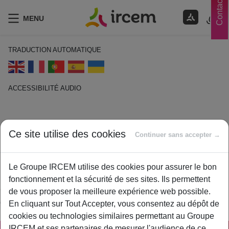
Contacts
MENU
TRADUCTION AUTOMATIQUE
ACCESSIBILITÉ AUDIO
ECOUTER EN FRANÇAIS
Ce site utilise des cookies
Numéro Adhérent
Continuer sans accepter →
1 février 2021
Le Groupe IRCEM utilise des cookies pour assurer le bon
By
ircem
fonctionnement et la sécurité de ses sites. Ils permettent
C’est le numéro indiqué sur votre contrat d’adhésion IRCEM et
de vous proposer la meilleure expérience web possible.
qui comporte 10 caractères.
En cliquant sur Tout Accepter, vous consentez au dépôt de
cookies ou technologies similaires permettant au Groupe
IRCEM et ses partenaires de mesurer l'audience de ce