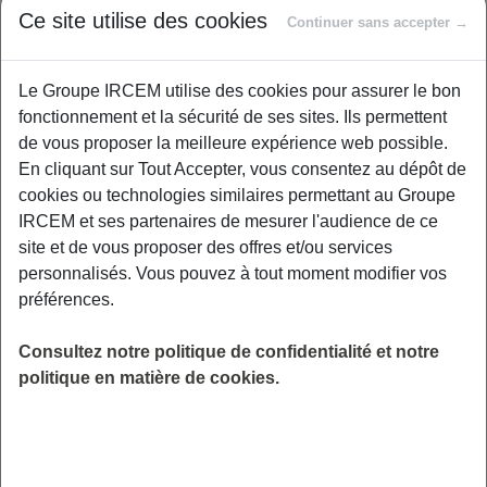
Ce site utilise des cookies
Continuer sans accepter →
Venez visiter le "truck" SOLIHA « une maison
Le Groupe IRCEM utilise des cookies pour assurer le bon
mobile », qui roule pour la prévention du « bien
fonctionnement et la sécurité de ses sites. Ils permettent
vivre chez soi » : Confort, Economie d’énergie,
de vous proposer la meilleure expérience web possible.
Sécurité et Préservation de l’Autonomie. Vous
En cliquant sur Tout Accepter, vous consentez au dépôt de
pourrez tester des aménagements, découvrir
cookies ou technologies similaires permettant au Groupe
des accessoires innovants, étudier les
IRCEM et ses partenaires de mesurer l'audience de ce
possibilités de travaux pour préserver votre
site et de vous proposer des offres et/ou services
autonomie à domicile et/ou réaliser des
personnalisés. Vous pouvez à tout moment modifier vos
économies d’énergie. Parallèlement à la visite
préférences.
du truck, des animations vous seront
proposées dans une salle à proximité ou en
Consultez notre politique de confidentialité et notre
extérieur, sur le bien-être et le bien vieillir à
politique en matière de cookies.
domicile : l’intervention d’un ergothérapeute,
d’une nutritionniste, de l’activité physique
adapté avec l’EPGV (« Gym Volontaire ») /
Portes-lès-Valence, devant la mairie.