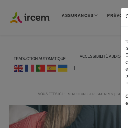
ASSURANCES
PRÉVOY
C
L
f
p
E
ACCESSIBILITÉ AUDIO
TRADUCTION AUTOMATIQUE
c
ECOUTER EN FRANÇAIS
|
e
p
t
VOUS ÊTES ICI :
STRUCTURES PRESTATAIRES
STRUC
C
e