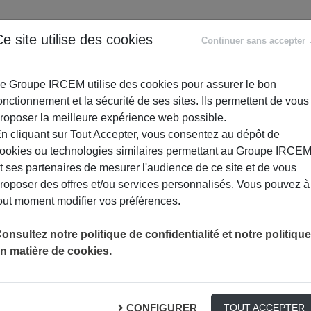
ANCE
RETRAITE
ACCOMPAGNEMENT
PR
e site utilise des cookies
Continuer sans accepter
SOCIAL
e Groupe IRCEM utilise des cookies pour assurer le bon
onctionnement et la sécurité de ses sites. Ils permettent de vous
roposer la meilleure expérience web possible.
n cliquant sur Tout Accepter, vous consentez au dépôt de
ookies ou technologies similaires permettant au Groupe IRCE
t ses partenaires de mesurer l'audience de ce site et de vous
roposer des offres et/ou services personnalisés. Vous pouvez à
out moment modifier vos préférences.
DÉSIGNATION DE LA CAISSE DE RETRAITE
TURES
onsultez notre politique de confidentialité et notre politique
n matière de cookies.
CONFIGURER
TOUT ACCEPTER