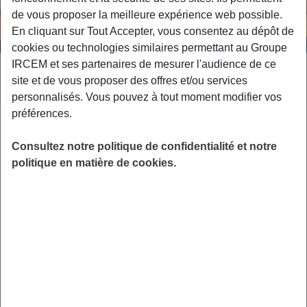
de vous proposer la meilleure expérience web possible.
En cliquant sur Tout Accepter, vous consentez au dépôt de
cookies ou technologies similaires permettant au Groupe
IRCEM et ses partenaires de mesurer l'audience de ce
Demande de bordereau
site et de vous proposer des offres et/ou services
personnalisés. Vous pouvez à tout moment modifier vos
préférences.
Demande de bordereau
Consultez notre politique de confidentialité et notre
politique en matière de cookies.
d'indemnisation -
entreprise prestataire
En cas de demandes de bordereau
d’indemnisation, connectez-vous à votre
espace client pour les télécharger directement.