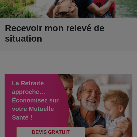
Recevoir mon relevé de
situation
La Retraite
approche…
Économisez sur
votre Mutuelle
Santé !
DEVIS GRATUIT