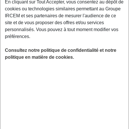
DEVIS GRATUIT
En cliquant sur Tout Accepter, vous consentez au dépôt de
cookies ou technologies similaires permettant au Groupe
IRCEM et ses partenaires de mesurer l'audience de ce
site et de vous proposer des offres et/ou services
Acteur incontournable de la retraite dans le
personnalisés. Vous pouvez à tout moment modifier vos
secteur des services à la personne, le Groupe
préférences.
IRCEM vous apporte dans cet espace toutes
Consultez notre politique de confidentialité et notre
les informations nécessaires afin de préparer
politique en matière de cookies.
et d’anticiper en toute sérénité les différentes
étapes pour votre départ en retraite.
Jusqu'à 6 mois avant
votre date de départ en
retraite
ANTICIPER