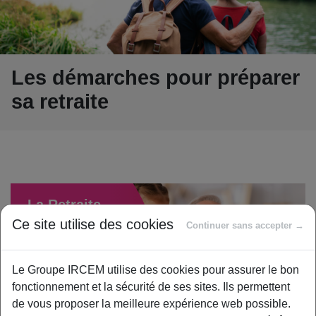
Les démarches pour préparer
sa retraite
La Retraite
approche…
Ce site utilise des cookies
Continuer sans accepter →
Économisez sur
votre Mutuelle
Le Groupe IRCEM utilise des cookies pour assurer le bon
Santé !
fonctionnement et la sécurité de ses sites. Ils permettent
de vous proposer la meilleure expérience web possible.