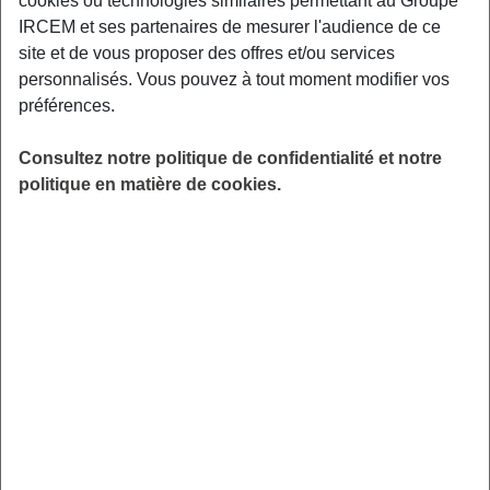
cookies ou technologies similaires permettant au Groupe
IRCEM et ses partenaires de mesurer l'audience de ce
Vous-même
site et de vous proposer des offres et/ou services
personnalisés. Vous pouvez à tout moment modifier vos
Madame
Monsieur
préférences.
Consultez notre politique de confidentialité et notre
En plus de l’hospitalisation en cas
politique en matière de cookies.
d’accident, souhaitez-vous être couvert
en cas de décès ?
Oui
Non
Recueil du besoin
En cas d'hospitalisation, je souhaite des
indemnités journalières de :
30 €
45 €
60 €