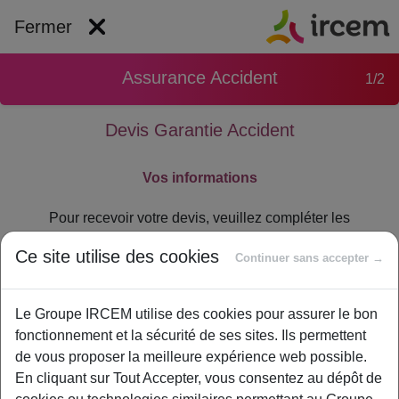
Fermer
Assurance Accident
1/2
Devis Garantie Accident
Vos informations
Pour recevoir votre devis, veuillez compléter les
informations ci-dessous :
Ce site utilise des cookies
Continuer sans accepter →
Avez-vous un compte IRCEM ?
Le Groupe IRCEM utilise des cookies pour assurer le bon
Oui, je me connecte
fonctionnement et la sécurité de ses sites. Ils permettent
de vous proposer la meilleure expérience web possible.
En cliquant sur Tout Accepter, vous consentez au dépôt de
Personne à couvrir