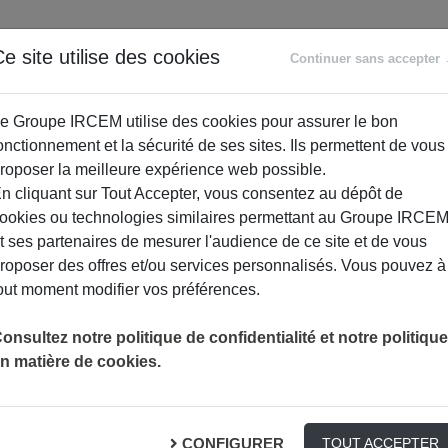
ANCE
RETRAITE
ACCOMPAGNEMENT
PR
e site utilise des cookies
Continuer sans accepter
SOCIAL
e Groupe IRCEM utilise des cookies pour assurer le bon
onctionnement et la sécurité de ses sites. Ils permettent de vous
roposer la meilleure expérience web possible.
n cliquant sur Tout Accepter, vous consentez au dépôt de
ookies ou technologies similaires permettant au Groupe IRCE
t ses partenaires de mesurer l'audience de ce site et de vous
roposer des offres et/ou services personnalisés. Vous pouvez à
out moment modifier vos préférences.
 CONTACTER
onsultez notre politique de confidentialité et notre politique
n matière de cookies.
CONFIGURER
TOUT ACCEPTER