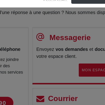
Nous contacter
 d’une réponse à une question ? Nous sommes disp
Messagerie
téléphone
Envoyez
vos demandes
et
doc
votre espace client.
ez joindre
ir des
MON ESPAC
nos services
Courrier
90