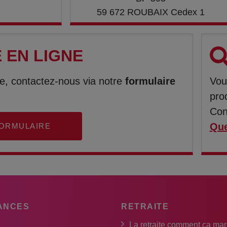
59 672 ROUBAIX Cedex 1
 EN LIGNE
e, contactez-nous via notre
formulaire
Vou
pro
Con
Que
ORMULAIRE
ANCES
RETRAITE
La retraite comment ça ma