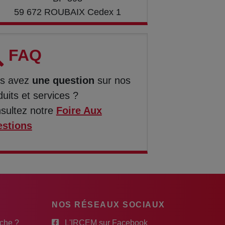
59 672 ROUBAIX Cedex 1
FAQ
s avez
une question
sur nos
duits et services ?
sultez notre
Foire Aux
stions
NOS RÉSEAUX SOCIAUX
rche ?
L'IRCEM sur Facebook