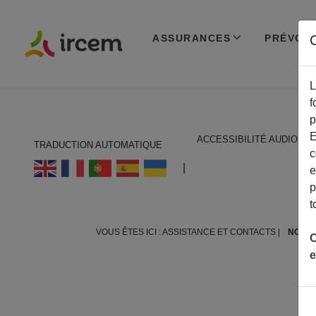
ASSURANCES
PRÉVOY
C
L
f
p
E
ACCESSIBILITÉ AUDIO
TRADUCTION AUTOMATIQUE
c
ECOUTER EN FRANÇAIS
|
e
p
t
VOUS ÊTES ICI :
ASSISTANCE ET CONTACTS |
NOUS
C
e