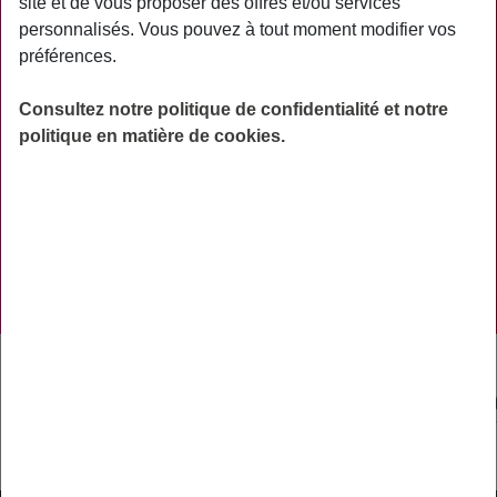
site et de vous proposer des offres et/ou services
personnalisés. Vous pouvez à tout moment modifier vos
PRÉVOYANCE
préférences.
RETRAITE
Consultez notre politique de confidentialité et notre
AIDES
politique en matière de cookies.
PRÉVENTION
NOS RÉSEAUX SOCIAUX
TÉLÉCHARGER L'APPLICATION