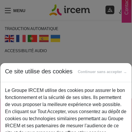
Contacts
MENU
TRADUCTION AUTOMATIQUE
ACCESSIBILITÉ AUDIO
ECOUTER EN FRANÇAIS
Ce site utilise des cookies
Continuer sans accepter →
VOUS ÊTES ICI :
SANTÉ
ASSURANCES
Le Groupe IRCEM utilise des cookies pour assurer le bon
fonctionnement et la sécurité de ses sites. Ils permettent
de vous proposer la meilleure expérience web possible.
PRATIQUE
En cliquant sur Tout Accepter, vous consentez au dépôt de
cookies ou technologies similaires permettant au Groupe
ACTUALITÉS
IRCEM et ses partenaires de mesurer l'audience de ce
ASSURANCES